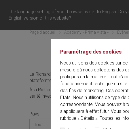
Belgium
Connexion
The language setting of your browser is set to English. Do yo
Menu
English version of this website?
Page d'accueil
Academy « Prima Vista »
Évènem
Paramétrage des cookies
Évènements de 
Nous utilisons des cookies sur ce 
mesure où nous collectons des do
La Richard Wolf Academy « Prima Vista » est un pô
pratiques en la matière. Tout d'ab
plateforme de communication. Spécialistes et génér
fonctionnement technique du site. 
À la Richard Wolf Academy « Prima Vista », nous 
des fins de marketing. Ces opérat
santé investis dans leur travail.
États. Nous n'utilisons ce type 
correspondante. Vous pouvez à t
s'appliquera à effet futur. Vous p
Pays
Catégo
rubrique « Détails ». Toutes les in
Tout
Tout