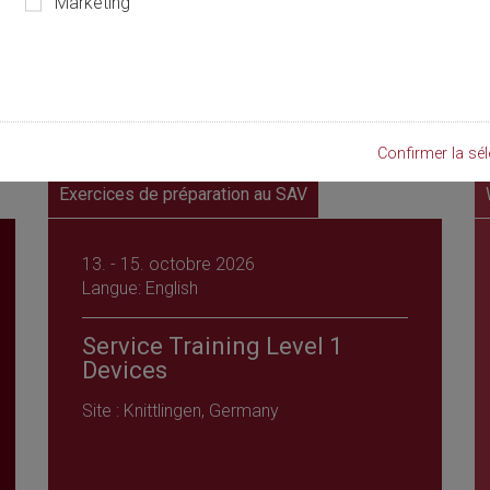
Marketing
Confirmer la sél
Exercices de préparation au SAV
13. - 15. octobre 2026
Langue: English
Service Training Level 1
Devices
Site : Knittlingen, Germany