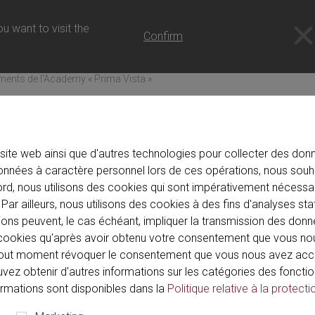
 - FR
u want to visit the
Confirm
ents de l'Academy « Prima Vista »
la Richard Wolf Academy 
site web ainsi que d'autres technologies pour collecter des donné
nnées à caractère personnel lors de ces opérations, nous souh
le de compétences qui s'articule autour d'un concept de formatio
ord, nous utilisons des cookies qui sont impérativement nécessai
alistes, enseignants et étudiants, utilisateurs et innovateurs c
Par ailleurs, nous utilisons des cookies à des fins d'analyses sta
réunissons les meilleurs : des spécialistes renommés partagent
ions peuvent, le cas échéant, impliquer la transmission des donn
de cookies qu'après avoir obtenu votre consentement que vous n
out moment révoquer le consentement que vous nous avez acco
ouvez obtenir d'autres informations sur les catégories des fonctio
rie
Mois
formations sont disponibles dans la
Politique relative à la protecti
Tout