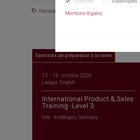
Essentiel
Statistiques
Réinitialiser le filtre
Mentions légales
Exercices de préparation à la vente
13. - 16. octobre 2026
Langue: English
International Product & Sales
Training -Level 3
Site : Knittlingen, Germany