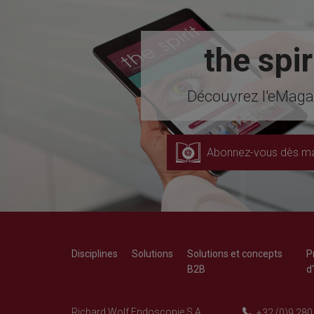
the spir
Découvrez l'eMagaz
Abonnez-vous dès ma
Disciplines
Solutions
Solutions et concepts
P
B2B
d
Richard Wolf Endoscopie S.A.
+32 (0)9 280