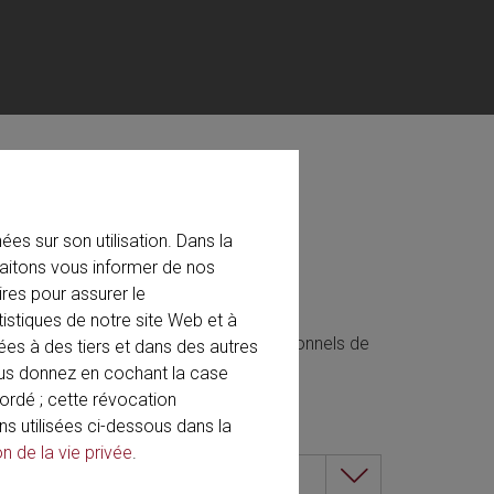
« Prima Vista »
es sur son utilisation. Dans la
aitons vous informer de nos
ns initiale et continue ainsi que d'une
res pour assurer le
onvergent en ce lieu.
tistiques de notre site Web et à
 leurs connaissances avec des professionnels de
ées à des tiers et dans des autres
ous donnez en cochant la case
rdé ; cette révocation
ns utilisées ci-dessous dans la
Langue
on de la vie privée
.
Tout