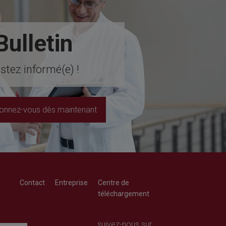
Bulletin
stez informé(e) !
onnez-vous dès maintenant
Contact
Entreprise
Centre de
téléchargement
Richard Wolf
Richard Wolf
Academy « Prima Vista »
Academy « Prima Vista »
suivez-nous sur