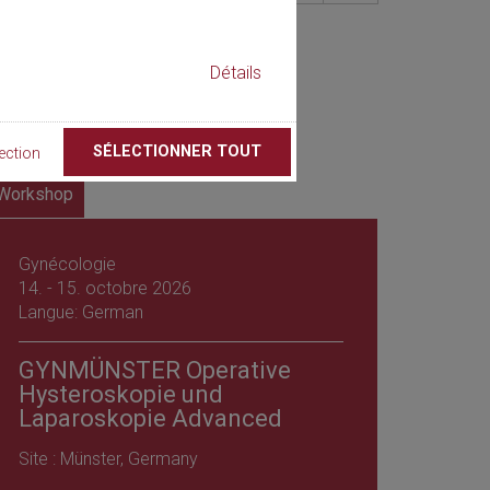
Détails
SÉLECTIONNER TOUT
ection
Workshop
Gynécologie
14. - 15. octobre 2026
Langue: German
GYNMÜNSTER Operative
Hysteroskopie und
Laparoskopie Advanced
Site : Münster, Germany