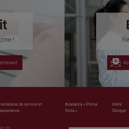
it
ine !
Re
intenant
Ab
restations de service et
Academy « Prima
Visite
'assistance
Vista »
Clinique
 81 00