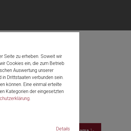
r Seite zu erheben. Soweit wir
ir Cookies ein, die zum Betrieb
stischen Auswertung unserer
ma
 in Drittstaaten verbunden sein.
 surgery)
en können. Eine einmal erteilte
 den Kategorien der eingesetzten
chutzerklärung
.
Details
PACIFICO Yokohama
1-