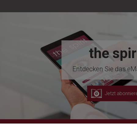
the spir
Entdecken Sie das eM
Jetzt abonnier