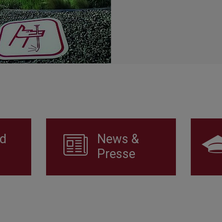
d
News &
Presse