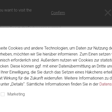
u want to visit the
Confirm
Japan Society for Endoscopic surgery)
seite Cookies und andere Technologien, um Daten zur Nutzung de
eben, möchten wir Sie hierüber informieren. Zum Einen setzen w
hnisch erforderlich sind. Außerdem nutzen wir Cookies zur stati
 - 5. September 2026
Yokohama, Japan
PACIFICO Yokoha
ken. Diese können ggf. mit einer Datenübermittlung an Dritte und
pan Society for Endoscopic
Ihrer Einwilligung, die Sie durch das Setzen eines Häkchens erteil
mit Wirkung für die Zukunft widerrufen. Weitere Informationen zu
unter „Details“. Sämtliche Informationen finden Sie in der
Datens
Marketing