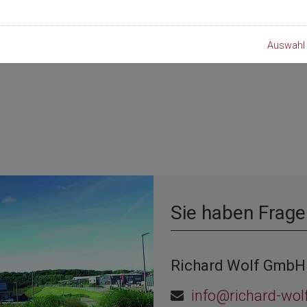
Auswahl 
Sie haben Frage
Richard Wolf GmbH
info@richard-wol