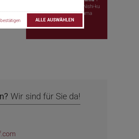
1-1 Minato Mirai, Nishi-ku
220-0012 Yokohama
Japan
ALLE AUSWÄHLEN
bestätigen
n?
Wir sind für Sie da!
f.com