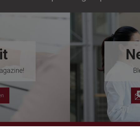
it
Ne
agazine!
Bl
en