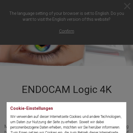
The language setting of your browser is set to English. Do you
want to visit the English version of this website?
Confirm
ENDOCAM Logic 4K
Das neue Scharf. Das neue Authentisch.
Cookie-Einstellungen
Das neue Effizient.
Wir verwenden auf dieser Internetseite Cookies und andere Technologien,
um Daten zur Nutzung der Seite zu erheben. Soweit wir dabei
Mit ausgefeilter Technologie für gestochen scharfe 4K-Auflösung
personenbezogene Daten erheben, möchten wir Sie hierüber informieren.
hebt die Richard Wolf GmbH die Bildqualität in der Endoskopie auf
Zum Einen setzen wir Cookies ein, die zum Betrieb dieser Internetseite