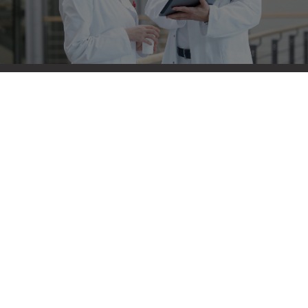
Newsletter
Bleiben Sie aktuell!
Jetzt abonnieren
Richard Wolf GmbH
Pforzheimer Straße 32
75438 Knittlingen
+49 7043 35-0
+49 7043 35-4300