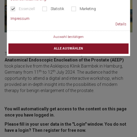
Essenziell
Statistik
Marketing
Impressum
Details
Auswahl bestätigen
ALLE AUSWÄHLEN
The Masterclass Workshop
BPS Management 2024 -
Anatomical Endoscopic Enucleation of the Prostate (AEEP)
took place live from the Asklepios Klinik Barmbek in Hamburg,
th
th
Germany from 11
to 12
July 2024. The audience had the
opportunity to attend a digital and interactive workshop, which
provided an in-depth insight into the possibilities of modern
therapy for benign enlargement of the prostate.
You will automatically get access to the content on this page
once you have logged in.
Please fill in your user data in the "Login" window. You do not
have a login? Then register for free now.