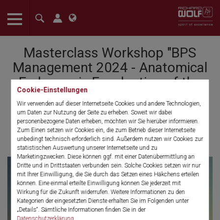
The language setting of your browser is set to English. Do you
want to visit the English version of this website?
Masterclass Workshop "BPS
Confirm
Management 2024 - Anatomical
Endoscopic Enucleation of the
Cookie-Einstellungen
Prostate (AEEP)"
Wir verwenden auf dieser Internetseite Cookies und andere Technologien,
um Daten zur Nutzung der Seite zu erheben. Soweit wir dabei
Asklepios Klinik Barmbek, Hamburg,
personenbezogene Daten erheben, möchten wir Sie hierüber informieren.
Germany from 11-12 July 2024
Zum Einen setzen wir Cookies ein, die zum Betrieb dieser Internetseite
unbedingt technisch erforderlich sind. Außerdem nutzen wir Cookies zur
statistischen Auswertung unserer Internetseite und zu
Marketingzwecken. Diese können ggf. mit einer Datenübermittlung an
Dritte und in Drittstaaten verbunden sein. Solche Cookies setzen wir nur
mit Ihrer Einwilligung, die Sie durch das Setzen eines Häkchens erteilen
können. Eine einmal erteilte Einwilligung können Sie jederzeit mit
Wirkung für die Zukunft widerrufen. Weitere Informationen zu den
Kategorien der eingesetzten Dienste erhalten Sie im Folgenden unter
„Details“. Sämtliche Informationen finden Sie in der
Datenschutzerklärung
.