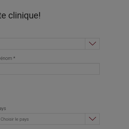
te clinique!
rénom
*
ays
Choisir le pays