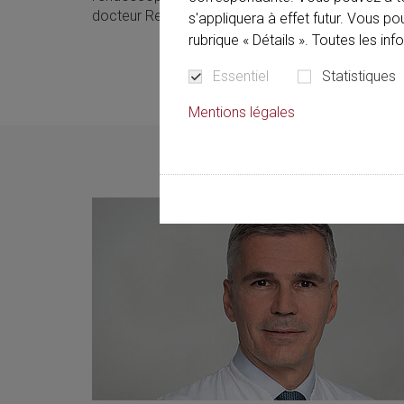
docteur Relecker compte parmi les experts rec
s'appliquera à effet futur. Vous p
rubrique « Détails ». Toutes les in
Essentiel
Statistiques
Mentions légales