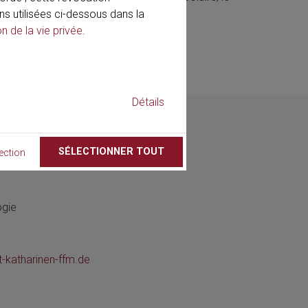
ns utilisées ci-dessous dans la
on de la vie privée
.
Détails
SÉLECTIONNER TOUT
ection
ogie
t-katharinen-ffm.de