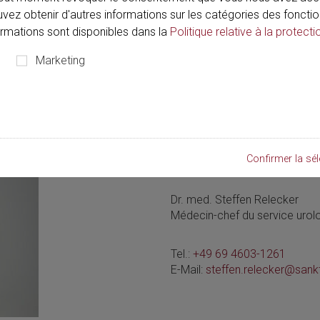
onnus dans ce domaine.
ouvez obtenir d'autres informations sur les catégories des fonctio
formations sont disponibles dans la
Politique relative à la protecti
Marketing
Confirmer la sél
Contact:
Dr. med. Steffen Relecker
Médecin-chef du service urol
Tel.:
+49 69 4603-1261
E-Mail:
steffen.relecker@sank