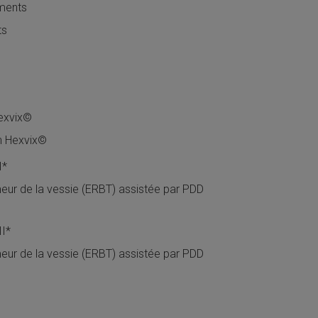
ements
ts
Hexvix©
on Hexvix©
I*
eur de la vessie (ERBT) assistée par PDD
II*
eur de la vessie (ERBT) assistée par PDD