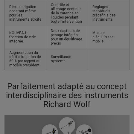
Contrôle et
Débit d'irrigation
Réglages
affichage continus
constant même
individuels
de la carence en
pour les
prédéfinis des
liquides pendant
instruments étroits
instruments
toute l'intervention
Deux capteurs de
NOUVEAU :
Module
pesage intégrés
fonction de vide
d'équilibrage
pour un équilibrage
intégrée
mobile
précis
Augmentation du
débit d'irrigation de
Surveillance
60 % par rapport au
système
modèle précédent
Parfaitement adapté au concept
interdisciplinaire des instruments
Richard Wolf