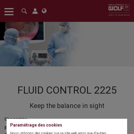
The language setting of your browser is set to English. Do you
want to visit the English version of this website?
Confirm
FLUID CONTROL 2225
Keep the balance in sight
Une pompe
Paramétrage des cookies
FLUID CONTROL 2225
, la nouvelle pompe d'aspiration et
Nous utilisons des cookies sur ce site web ainsi que d'autres