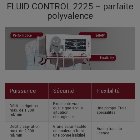
FLUID CONTROL 2225 – parfaite
polyvalence
Puissance
Sécurité
Flexibilité
Excellente vue
Débit d'irrigation
quelle que soit la
Une pompe. Trois
max. de 1 800
situation
spécialités.
ml/min
chirurgicale
Débit d'aspiration
Grand écran tactile
Aucun frais de
max. de 2 000
en couleur offrant
licence
ml/min
une bonne lisibilité