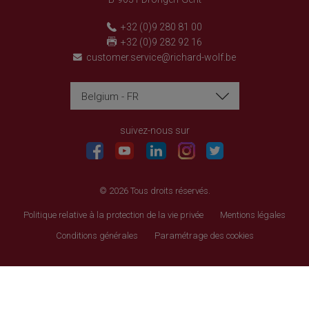
+32 (0)9 280 81 00
+32 (0)9 282 92 16
customer.service@richard-wolf.be
Belgium - FR
Richard Wolf
Richard Wolf
Academy « Prima Vista »
Academy « Prima Vista »
suivez-nous sur
© 2026 Tous droits réservés.
Politique relative à la protection de la vie privée
Mentions légales
Conditions générales
Paramétrage des cookies