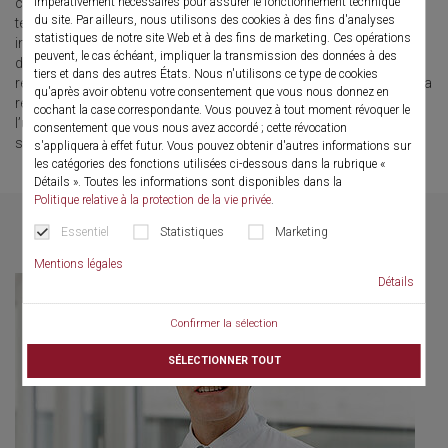
impérativement nécessaires pour assurer le fonctionnement technique
chirurgiens les plus expérimentés. Il mise sur les avantages de la
du site. Par ailleurs, nous utilisons des cookies à des fins d'analyses
technique chirurgicale de la néphrolithotomie percutanée mini-
statistiques de notre site Web et à des fins de marketing. Ces opérations
invasive (Mini-PCNL) et utilise pour cela des instruments de la
peuvent, le cas échéant, impliquer la transmission des données à des
dernière génération, spécialement pour le traitement des calculs
tiers et dans des autres États. Nous n'utilisons ce type de cookies
rénaux les plus volumineux. Le grand nombre d’interventions qu’il a
qu'après avoir obtenu votre consentement que vous nous donnez en
réalisées ainsi que sa très grande expérience dans le domaine de
cochant la case correspondante. Vous pouvez à tout moment révoquer le
l’urolithiase font du docteur Straub un expert absolu dans ce
consentement que vous nous avez accordé ; cette révocation
secteur.
s'appliquera à effet futur. Vous pouvez obtenir d'autres informations sur
les catégories des fonctions utilisées ci-dessous dans la rubrique «
Détails ». Toutes les informations sont disponibles dans la
Politique relative à la protection de la vie privée
.
Essentiel
Statistiques
Marketing
Mentions légales
Détails
Confirmer la sélection
SÉLECTIONNER TOUT