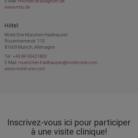
E-Mail:
michael.straub@tum.de
www.mriu.de
Hôtel:
Motel One München-Haidhausen
Rosenheimerstr. 110
81669 Munich, Allemagne
Tel.:
+49 89 90421800
E-Mail:
muenchen-haidhausen@motel-onle.com
www.motel-one.com
Inscrivez-vous ici pour participer
à une visite clinique!