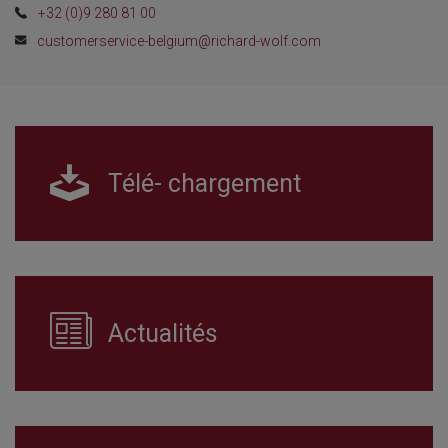
+32 (0)9 280 81 00
customerservice-belgium@richard-wolf.com
Télé- chargement
Actualités