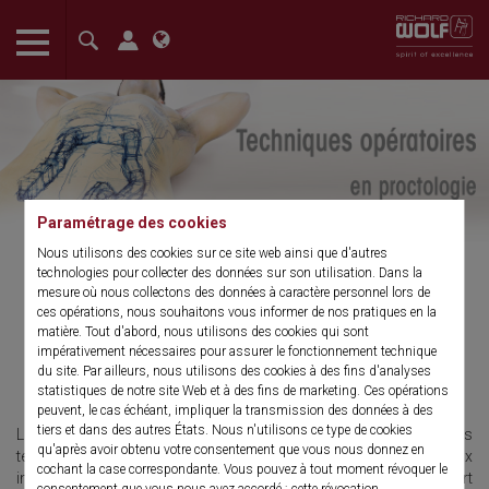
The language setting of your browser is set to English. Do you
want to visit the English version of this website?
Confirm
Paramétrage des cookies
Nous utilisons des cookies sur ce site web ainsi que d'autres
technologies pour collecter des données sur son utilisation. Dans la
mesure où nous collectons des données à caractère personnel lors de
ces opérations, nous souhaitons vous informer de nos pratiques en la
Techniques opératoires en
matière. Tout d'abord, nous utilisons des cookies qui sont
impérativement nécessaires pour assurer le fonctionnement technique
proctologie
du site. Par ailleurs, nous utilisons des cookies à des fins d'analyses
statistiques de notre site Web et à des fins de marketing. Ces opérations
peuvent, le cas échéant, impliquer la transmission des données à des
tiers et dans des autres États. Nous n'utilisons ce type de cookies
La proctoscopie/rectoscopie fait partie des plus anciennes
qu'après avoir obtenu votre consentement que vous nous donnez en
techniques endoscopiques et se destine notamment aux
cochant la case correspondante. Vous pouvez à tout moment révoquer le
interventions endoscopiques en raison de sa proximité par rapport
consentement que vous nous avez accordé ; cette révocation