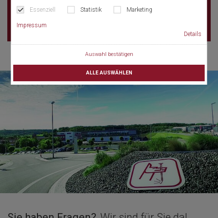
33300 Bordeaux
Essenziell
Statistik
Marketing
France
Impressum
Details
Auswahl bestätigen
ALLE AUSWÄHLEN
Sie haben Fragen?
Wir sind für Sie da!