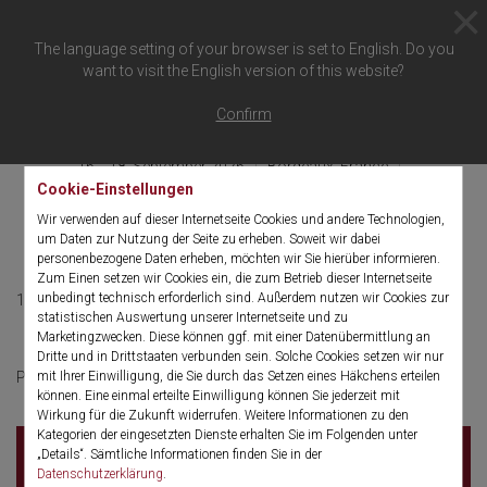
The language setting of your browser is set to English. Do you
want to visit the English version of this website?
Zurück zur Übersicht
Confirm
16. - 18. September 2026
Bordeaux, France
Palais des Congrès de Bordeaux
Cookie-Einstellungen
Wir verwenden auf dieser Internetseite Cookies und andere Technologien,
23ème SCGP
um Daten zur Nutzung der Seite zu erheben. Soweit wir dabei
personenbezogene Daten erheben, möchten wir Sie hierüber informieren.
Zum Einen setzen wir Cookies ein, die zum Betrieb dieser Internetseite
unbedingt technisch erforderlich sind. Außerdem nutzen wir Cookies zur
16. - 18. September 2026
French
statistischen Auswertung unserer Internetseite und zu
Marketingzwecken. Diese können ggf. mit einer Datenübermittlung an
Dritte und in Drittstaaten verbunden sein. Solche Cookies setzen wir nur
cliquer ici
Pour plus d'informations
mit Ihrer Einwilligung, die Sie durch das Setzen eines Häkchens erteilen
können. Eine einmal erteilte Einwilligung können Sie jederzeit mit
Wirkung für die Zukunft widerrufen. Weitere Informationen zu den
Kategorien der eingesetzten Dienste erhalten Sie im Folgenden unter
Palais des Congrès de Bordeaux
Avenue Jean
„Details“. Sämtliche Informationen finden Sie in der
Gabriel Domergue
Datenschutzerklärung
.