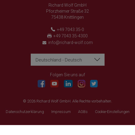
Richard Wolf GmbH
Pforzheimer Straße 32
75438 Knittlingen
+49 7043 35-0
+49 7043 35-4300
info@richard-wolf.com
Deutschland - Deutsch
Richard Wolf
Richard Wolf
Academy "Prima Vista"
Academy "Prima Vista"
Folgen Sie uns auf
© 2026 Richard Wolf GmbH. Alle Rechte vorbehalten.
Datenschutzerklärung
Impressum
AGBs
Cookie-Einstellungen