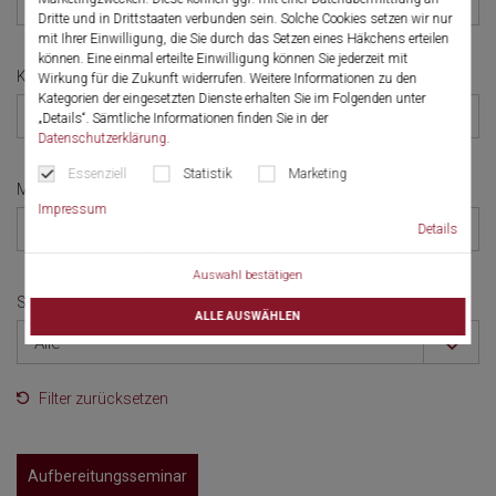
Alle
Dritte und in Drittstaaten verbunden sein. Solche Cookies setzen wir nur
mit Ihrer Einwilligung, die Sie durch das Setzen eines Häkchens erteilen
können. Eine einmal erteilte Einwilligung können Sie jederzeit mit
Kategorie
Wirkung für die Zukunft widerrufen. Weitere Informationen zu den
Kategorien der eingesetzten Dienste erhalten Sie im Folgenden unter
Alle
„Details“. Sämtliche Informationen finden Sie in der
Datenschutzerklärung
.
Essenziell
Statistik
Marketing
Monat
Impressum
Alle
Details
Auswahl bestätigen
Sprache
ALLE AUSWÄHLEN
Alle
Filter zurücksetzen
Aufbereitungsseminar