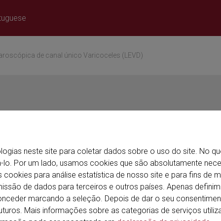
rtuguese
u want to visit the
Confirm
aroscópica de canal único Varicoceles (LEVD)
logias neste site para coletar dados sobre o uso do site. No qu
á-lo. Por um lado, usamos cookies que são absolutamente nec
ookies para análise estatística de nosso site e para fins de m
issão de dados para terceiros e outros países. Apenas defin
nceder marcando a seleção. Depois de dar o seu consentimen
turos. Mais informações sobre as categorias de serviços util