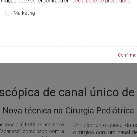
formação pode ser encontrada em
declaração de privacidade
.
Marketing
Confirma
scópica de canal único de 
Nova técnica na Cirurgia Pediátrica
aricocele (LEVD) é um novo
Um elemento chave da nov
o "scarless" combinado com a
cirúrgico com um canal d