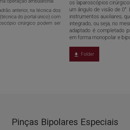
ma operação ambulatorial.
os laparoscópios cirúrgico
um ângulo de visão de 0°. 
rão anterior, na técnica dos
instrumentos auxiliares, q
 (técnica do portal único) com
roscópio cirúrgico podem ser
integrado, ou seja, no me
adaptado é completado p
em forma monopolar e bipo
Folder
Pinças Bipolares Especiais