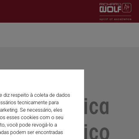
e diz respeito à coleta de dados
essários tecnicamente para
arketing. Se necessário, eles
imos esses cookies com o seu
to, você pode revogá-lo a
izadas podem ser encontradas