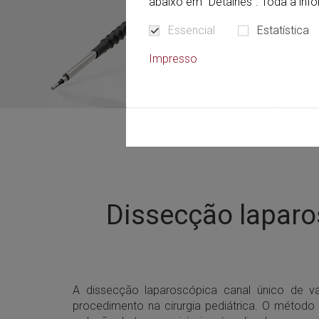
abaixo em "Detalhes". Toda a in
Essencial
Estatística
Impresso
Dissecção laparo
A dissecção laparoscópica canal único de v
procedimento na cirurgia pediátrica. O métod