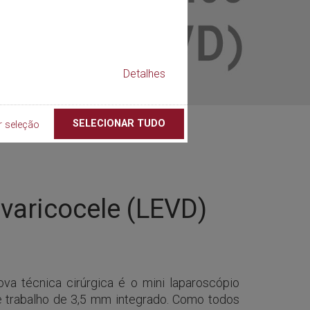
Detalhes
SELECIONAR TUDO
r seleção
varicocele (LEVD)
a técnica cirúrgica é o mini laparoscópio
e trabalho de 3,5 mm integrado. Como todos