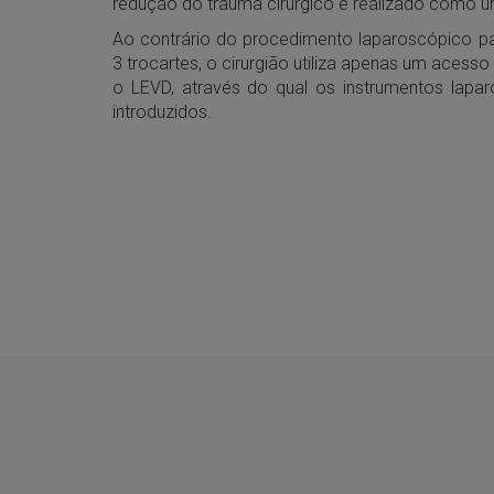
redução do trauma cirúrgico é realizado como u
Ao contrário do procedimento laparoscópico pad
3 trocartes, o cirurgião utiliza apenas um acesso
o LEVD, através do qual os instrumentos lapa
introduzidos.