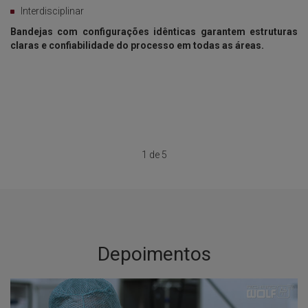
Interdisciplinar
Bandejas com configurações idênticas garantem estruturas
sem
claras e confiabilidade do processo em todas as áreas.
À 
1 de 5
Depoimentos