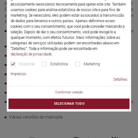
podem confiar na precisão, segurança e manuseio intuitivo.
absolutamente necessários tecnicamente para operar este site. Também
ERAGONmodular é um sistema de inúmeras
usamos cookies para análise estatística de nosso site e para fins de
possibilidades interdisciplinares e caixa de
marketing. Se necessário, eles podem estar associados à transmissão
de dados para terceiros e outros países. Apenas definimos esses
instrumentais laparoscópicos específicos.
cookies com o seu consentimento, que você pode conceder marcando a
Sistema de instrumentos abrangente, perfeitamente
seleção. Depois de dar o seu consentimento, você pode revogá-lo a
harmonizado
qualquer momento, com efeitos futuros. Mais informações sobre as
categorias de serviços utilizadas podem ser encontradas abaixo em
Operações eficientes que economizam tempo
"Detalhes". Toda a informação pode ser encontrada em
declaração de privacidade
.
Combinações customizadas
Essencial
Estatística
Marketing
Aplicação Interdisciplinar
Intuitivo e ergonômico
Impresso
Detalhes
Configuração de bandeja otimizada
Conceito seguro e sofisticado
Confirmar seleção
Ampla gama de peças de mandíbulas com diversos diâmetros
SELECIONAR TUDO
e comprimentos de trabalho
Várias versões de manopla