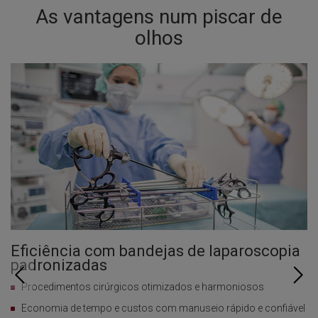
As vantagens num piscar de
olhos
Eficiência com bandejas de laparoscopia
A
padronizadas
p
Procedimentos cirúrgicos otimizados e harmoniosos
Economia de tempo e custos com manuseio rápido e confiável