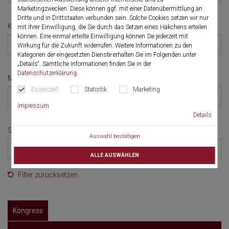
Marketingzwecken. Diese können ggf. mit einer Datenübermittlung an
Dritte und in Drittstaaten verbunden sein. Solche Cookies setzen wir nur
Kategorie
mit Ihrer Einwilligung, die Sie durch das Setzen eines Häkchens erteilen
können. Eine einmal erteilte Einwilligung können Sie jederzeit mit
Alle
Wirkung für die Zukunft widerrufen. Weitere Informationen zu den
Kategorien der eingesetzten Dienste erhalten Sie im Folgenden unter
„Details“. Sämtliche Informationen finden Sie in der
Datenschutzerklärung
.
Monat
Essenziell
Statistik
Marketing
Alle
Impressum
Details
Sprache
Auswahl bestätigen
Alle
ALLE AUSWÄHLEN
Filter zurücksetzen
Kongress