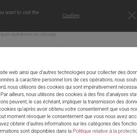
s
u want to visit the
Confirm
ques opératoires en chirurgie
site web ainsi que d'autres technologies pour collecter des donné
nnées à caractère personnel lors de ces opérations, nous souh
ord, nous utilisons des cookies qui sont impérativement nécessai
Par ailleurs, nous utilisons des cookies à des fins d'analyses sta
ions peuvent, le cas échéant, impliquer la transmission des donn
de cookies qu'après avoir obtenu votre consentement que vous n
out moment révoquer le consentement que vous nous avez acco
ouvez obtenir d'autres informations sur les catégories des fonctio
formations sont disponibles dans la
Politique relative à la protecti