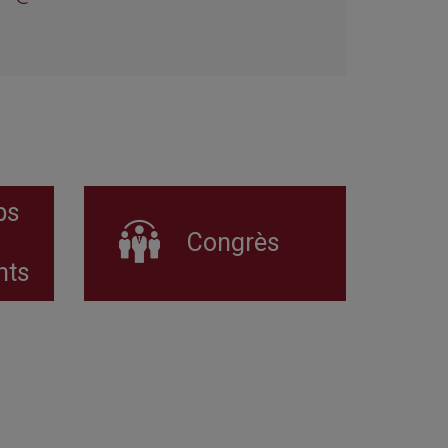
ps
Congrès
nts