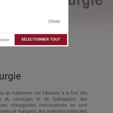
Détails
SÉLECTIONNER TOUT
ection
urgie
u du traitement est tributaire à la fois des
s du chirurgien et de l'adéquation des
ues chirurgicales mini-invasives se sont
nnées et marquent des avancées médicales