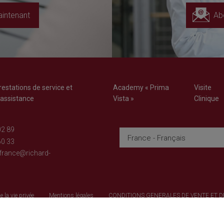
intenant
Ab
restations de service et
Academy « Prima
Visite
'assistance
Vista »
Clinique
02 89
France - Français
60 33
france@richard-
e la vie privée
Mentions légales
CONDITIONS GENERALES DE VENTE ET 