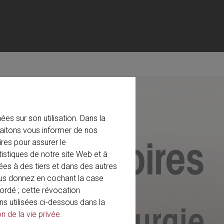
es sur son utilisation. Dans la
aitons vous informer de nos
res pour assurer le
tistiques de notre site Web et à
ées à des tiers et dans des autres
ous donnez en cochant la case
rdé ; cette révocation
ns utilisées ci-dessous dans la
on de la vie privée
.