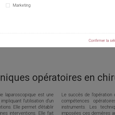
Marketing
Confirmer la sél
niques opératoires en chir
gie laparoscopique est une
Le succès de l'opération o
mpliquant l'utilisation d'un
compétences opératoire
tions. Elle permet d'établir
instruments. Les techniq
s interventions. Elle fait
imposées ces dernières a