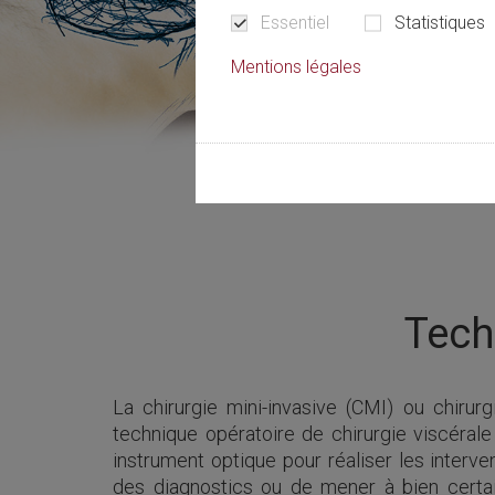
Essentiel
Statistiques
Mentions légales
Tech
La chirurgie mini-invasive (CMI) ou chirur
technique opératoire de chirurgie viscérale i
instrument optique pour réaliser les interven
des diagnostics ou de mener à bien certaine