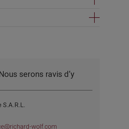
Nous serons ravis d’y
 S.A.R.L.
ce@richard-wolf.com