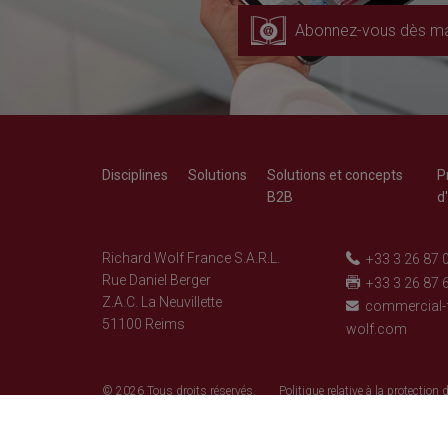
Abonnez-vous dès ma
Disciplines
Solutions
Solutions et concepts
P
B2B
d
Richard Wolf France S.A.R.L.
+33 3 26 87 
Rue Daniel Berger
+33 3 26 87 
Z.A.C. La Neuvillette
commercial-
51100 Reims
wolf.com
© 2026 Tous droits réservés.
Politique relative à la protection d