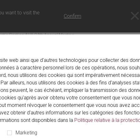
 - FR
u want to visit the
Confirm
antic Section AUA 84th Annual Meeting
site web ainsi que d'autres technologies pour collecter des donné
nnées à caractère personnel lors de ces opérations, nous souh
ord, nous utilisons des cookies qui sont impérativement nécessai
 septembre 2026
., United States
Hotel Roanoke & Conferenc
Par ailleurs, nous utilisons des cookies à des fins d'analyses sta
tic Section AUA 84th Annu
ions peuvent, le cas échéant, impliquer la transmission des donn
de cookies qu'après avoir obtenu votre consentement que vous n
out moment révoquer le consentement que vous nous avez acco
ouvez obtenir d'autres informations sur les catégories des fonctio
formations sont disponibles dans la
Politique relative à la protecti
Marketing