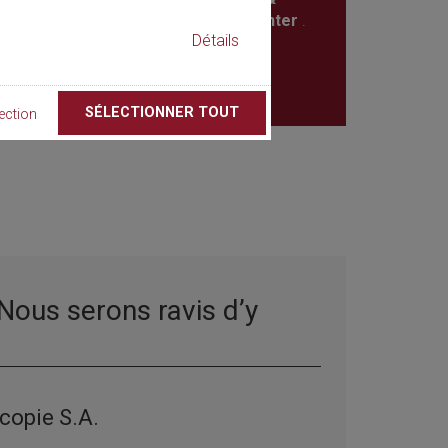
Conference Center
.
Détails
. .
United States
SÉLECTIONNER TOUT
ection
Nous serons ravis d’y
copie S.A.