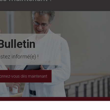
Bulletin
stez informé(e) !
onnez-vous dès maintenant