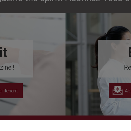
it
ine !
Re
intenant
Ab