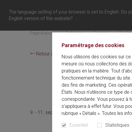
Belgium
Connexion
The language setting of your browser is set to English. Do yo
Menu
English version of this website?
Page d'accueil
Entreprise
Congrès
Mid-Atl
Paramétrage des cookies
Retour à l'aperçu
Nous utilisons des cookies sur ce 
mesure où nous collectons des do
pratiques en la matière. Tout d'ab
9. - 11.
fonctionnement technique du site. 
Mid-Atlan
des fins de marketing. Ces opérat
États. Nous n'utilisons ce type 
correspondante. Vous pouvez à t
s'appliquera à effet futur. Vous p
9. - 11. septembre 2026
English
rubrique « Détails ». Toutes les in
Essentiel
Statistiques