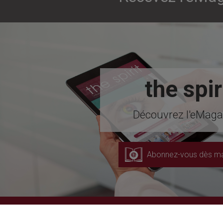
the spir
Découvrez l'eMagaz
Abonnez-vous dès ma