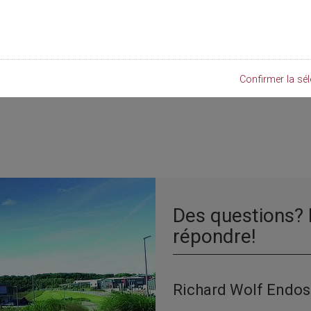
Confirmer la sél
Des questions? 
répondre!
Richard Wolf Endos