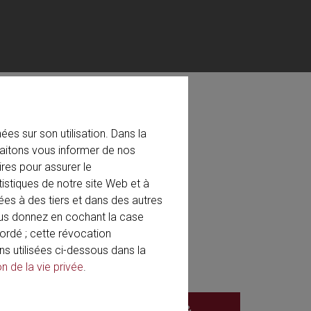
es sur son utilisation. Dans la
aitons vous informer de nos
res pour assurer le
e Center
tistiques de notre site Web et à
al Meeting
ées à des tiers et dans des autres
ous donnez en cochant la case
rdé ; cette révocation
ns utilisées ci-dessous dans la
on de la vie privée
.
Hotel Roanoke &