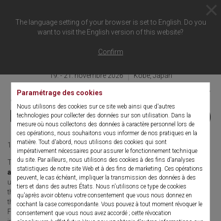
The language setting of your browser is set to English. Do you
want to visit the English version of this website?
Retour à l'aperçu
Confirm
19. - 21. novembre 2026
Kobe, Japan
JSER (Japanese Society of
Paramétrage des cookies
Nous utilisons des cookies sur ce site web ainsi que d'autres
Endourology and Robotics)
technologies pour collecter des données sur son utilisation. Dans la
mesure où nous collectons des données à caractère personnel lors de
ces opérations, nous souhaitons vous informer de nos pratiques en la
matière. Tout d'abord, nous utilisons des cookies qui sont
19. - 21. novembre 2026
Japanese
impérativement nécessaires pour assurer le fonctionnement technique
du site. Par ailleurs, nous utilisons des cookies à des fins d'analyses
The
40th Congress of the Japanese Society of Endourology
statistiques de notre site Web et à des fins de marketing. Ces opérations
and Robotics (JSER2026)
will bring together leading experts in
peuvent, le cas échéant, impliquer la transmission des données à des
urology, endourology, and robotic surgery in Kobe. Under the
tiers et dans des autres États. Nous n'utilisons ce type de cookies
theme
“Exploration and Practice of the Medical Care Needed Today,”
qu'après avoir obtenu votre consentement que vous nous donnez en
the meeting offers a platform for cutting-edge scientific exchange.
cochant la case correspondante. Vous pouvez à tout moment révoquer le
From
November 19–21, 2026
, participants can look forward to
consentement que vous nous avez accordé ; cette révocation