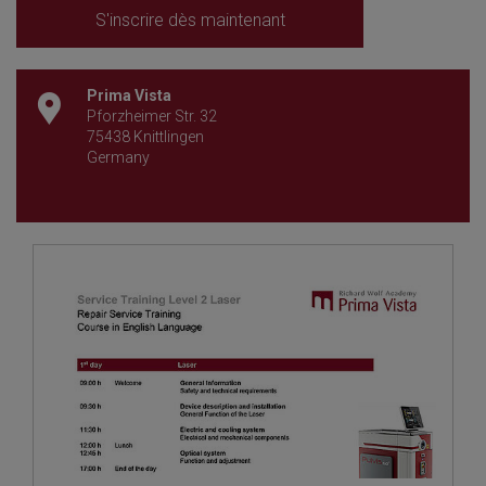
S'inscrire dès maintenant
Prima Vista
Pforzheimer Str. 32
75438 Knittlingen
Germany