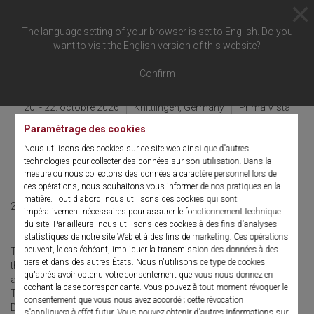
The language setting of your browser is set to English. Do you
want to visit the English version of this website?
Retour à l'aperçu
Confirm
20. - 22. octobre 2026
Knittlingen, Germany
Prima Vista
Paramétrage des cookies
Service Training Level 2
Nous utilisons des cookies sur ce site web ainsi que d'autres
Laser
technologies pour collecter des données sur son utilisation. Dans la
mesure où nous collectons des données à caractère personnel lors de
ces opérations, nous souhaitons vous informer de nos pratiques en la
matière. Tout d'abord, nous utilisons des cookies qui sont
20. - 22. octobre 2026
English
impérativement nécessaires pour assurer le fonctionnement technique
du site. Par ailleurs, nous utilisons des cookies à des fins d'analyses
statistiques de notre site Web et à des fins de marketing. Ces opérations
peuvent, le cas échéant, impliquer la transmission des données à des
This Service Training Level 2 Laser has been designed to improve
tiers et dans des autres États. Nous n'utilisons ce type de cookies
the skills, knowledge and understanding of those who examine
qu'après avoir obtenu votre consentement que vous nous donnez en
and troubleshoot frequently.
cochant la case correspondante. Vous pouvez à tout moment révoquer le
The service training includes the Pulvis 60+ and Laser Surgery
consentement que vous nous avez accordé ; cette révocation
Device 70W (three Days).
s'appliquera à effet futur. Vous pouvez obtenir d'autres informations sur