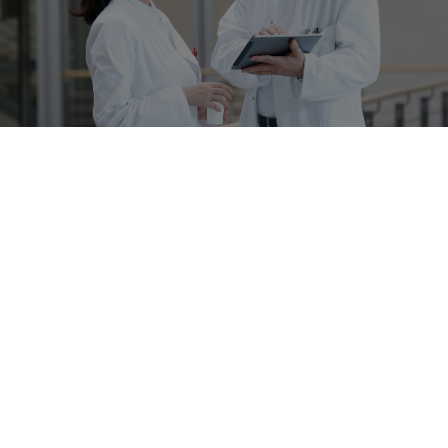
Bulletin
Restez informé(e) !
Abonnez-vous dès maintenant
Richard Wolf Endoscopie S.A.
Landegemstraat 6
B-9031 Drongen-Gent