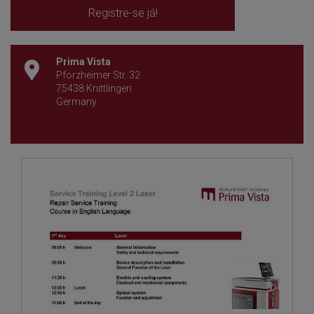
Registre-se já!
Prima Vista
Pforzheimer Str. 32
75438 Knittlingen
Germany