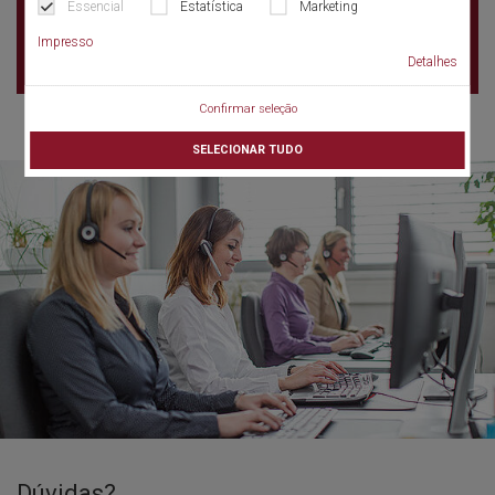
69007 Lyon
Essencial
Estatística
Marketing
France
Impresso
Detalhes
Confirmar seleção
SELECIONAR TUDO
Dúvidas?