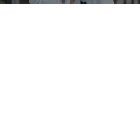
Newsletter
Mantenha-se atualizado!
Inscreva-se já!
Richard Wolf Brasil Equipamentos Medicinais Ltda.
Avenida Vereador José Diniz, 3457 conjs. 1106 e 1107
04603-003 São Paulo-SP Brasil
+55 11 2338-6241
+55 11 2338-6224
brasil@richard-wolf.com
Brazilian Portuguese