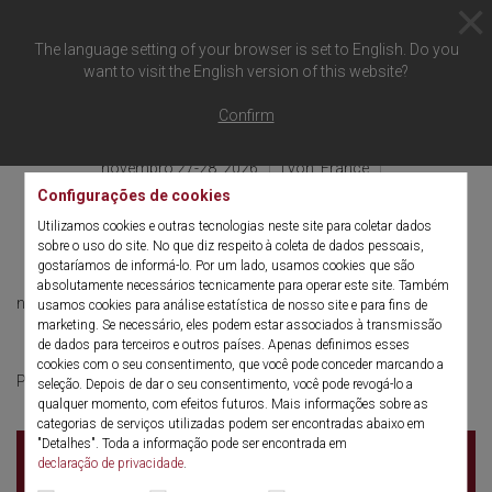
The language setting of your browser is set to English. Do you
want to visit the English version of this website?
Voltar à visão geral
Confirm
novembro 27-28, 2026
Lyon, France
Palais Hirsch – Université de Lyon
Configurações de cookies
Journées Daniel DARGENT
Utilizamos cookies e outras tecnologias neste site para coletar dados
sobre o uso do site. No que diz respeito à coleta de dados pessoais,
gostaríamos de informá-lo. Por um lado, usamos cookies que são
absolutamente necessários tecnicamente para operar este site. Também
novembro 27-28, 2026
French
usamos cookies para análise estatística de nosso site e para fins de
marketing. Se necessário, eles podem estar associados à transmissão
de dados para terceiros e outros países. Apenas definimos esses
cookies com o seu consentimento, que você pode conceder marcando a
cliquer ici
Pour plus d'informations
seleção. Depois de dar o seu consentimento, você pode revogá-lo a
qualquer momento, com efeitos futuros. Mais informações sobre as
categorias de serviços utilizadas podem ser encontradas abaixo em
"Detalhes". Toda a informação pode ser encontrada em
Palais Hirsch – Université de Lyon
18 quai Claude
declaração de privacidade
.
Bernard