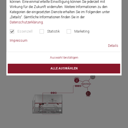
können. Eine einmal erteilte Einwilligung können Sie jederzeit mit
Wirkung für die Zukunft widerrufen. Weitere Informationen zu den
Kategorien der eingesetzten Dienste erhalten Sie im Folgenden unter
„Details“. Sämtliche Informationen finden Sie in der
Datenschutzerklärung
.
Essenziell
Statistik
Marketing
Impressum
Details
Digital Documentation of additional
Auswahl bestätigen
Video Sources
ALLE AUSWÄHLEN