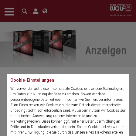
The language setting of your browser is set to English. Do you
want to visit the English version of this website?
Confirm
Cookie-Einstellungen
Standard Display Connections
Wir verwenden auf dieser Internetseite Cookies und andere Technologien,
um Daten zur Nutzung der Seite zu erheben. Soweit wir dabei
and Interfaces
personenbezogene Daten erheben, möchten wir Sie hierüber informieren.
Zum Einen setzen wir Cookies ein, die zum Betrieb dieser Internetseite
unbedingt technisch erforderlich sind. Außerdem nutzen wir Cookies zur
Display of Endoscopic or additional
statistischen Auswertung unserer Internetseite und zu
Videos inside the OR
Marketingzwecken. Diese können ggf. mit einer Datenübermittlung an
Dritte und in Drittstaaten verbunden sein. Solche Cookies setzen wir nur
mit Ihrer Einwilligung, die Sie durch das Setzen eines Häkchens erteilen