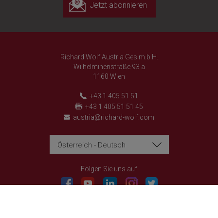
Jetzt abonnieren
Richard Wolf Austria Ges.m.b.H.
Wilhelminenstraße 93 a
1160 Wien
+43 1 405 51 51
+43 1 405 51 51 45
austria@richard-wolf.com
Österreich - Deutsch
Richard Wolf
Richard Wolf
Academy "Prima Vista"
Academy "Prima Vista"
Folgen Sie uns auf
© 2026 Richard Wolf GmbH. Alle Rechte vorbehalten.