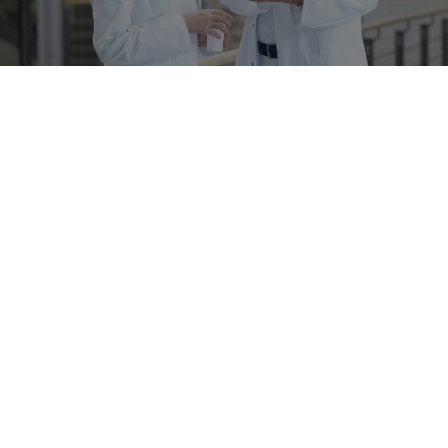
Newsletter
Bleiben Sie aktuell!
Jetzt abonnieren
Richard Wolf Austria Ges.m.b.H.
Wilhelminenstraße 93 a
1160 Wien
+43 1 405 51 51
+43 1 405 51 51 45
austria@richard-wolf.com