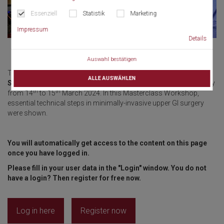
Essenziell
Statistik
Marketing
Impressum
Details
Auswahl bestätigen
The Masterclass Workshop
Minimally-Invasive Upper GI
ALLE AUSWÄHLEN
Surgery
took place at University Medical Center in Mainz, Germany
th
th
from 14
to 15
March 2024. In this Masterclass Workshop,
essential technical steps in minimally-invasive upper GI surgery
were shown.
You will automatically get access to the content on this page
once you have logged in.
Please fill in your user data in the "Login" window. You do not
have a login? Then register for free now.
Log in here
Register now