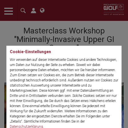
The language setting of your browser is set to English. Do you
want to visit the English version of this website?
Masterclass Workshop
Confirm
"Minimally-Invasive Upper GI
Surgery"
Cookie-Einstellungen
University Medical Center Mainz,
Wir verwenden auf dieser Internetseite Cookies und andere Technologien,
um Daten zur Nutzung der Seite zu erheben. Soweit wir dabei
Germany - March 14 to 15, 2024
personenbezogene Daten erheben, möchten wir Sie hierüber informieren.
Zum Einen setzen wir Cookies ein, die zum Betrieb dieser Internetseite
unbedingt technisch erforderlich sind. Außerdem nutzen wir Cookies zur
statistischen Auswertung unserer Internetseite und zu
Marketingzwecken. Diese können ggf. mit einer Datenübermittlung an
Dritte und in Drittstaaten verbunden sein. Solche Cookies setzen wir nur
mit Ihrer Einwilligung, die Sie durch das Setzen eines Häkchens erteilen
können. Eine einmal erteilte Einwilligung können Sie jederzeit mit
Wirkung für die Zukunft widerrufen. Weitere Informationen zu den
Kategorien der eingesetzten Dienste erhalten Sie im Folgenden unter
„Details“. Sämtliche Informationen finden Sie in der
Datenschutzerklärung
.