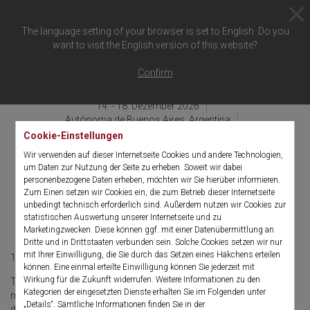
The language setting of your browser is set to English. Do you
want to visit the English version of this website?
Zurück zur Übersicht
Confirm
14. - 18. Dezember 2026
Autónoma de Buenos Aires, Argentina
Sheraton Buenos Aires Hotel & Convention Center
Cookie-Einstellungen
Wir verwenden auf dieser Internetseite Cookies und andere Technologien,
43rd World Congress of
um Daten zur Nutzung der Seite zu erheben. Soweit wir dabei
personenbezogene Daten erheben, möchten wir Sie hierüber informieren.
Endourology and Uro-
Zum Einen setzen wir Cookies ein, die zum Betrieb dieser Internetseite
unbedingt technisch erforderlich sind. Außerdem nutzen wir Cookies zur
Technology (WCET)
statistischen Auswertung unserer Internetseite und zu
Marketingzwecken. Diese können ggf. mit einer Datenübermittlung an
Dritte und in Drittstaaten verbunden sein. Solche Cookies setzen wir nur
mit Ihrer Einwilligung, die Sie durch das Setzen eines Häkchens erteilen
14. - 18. Dezember 2026
English
können. Eine einmal erteilte Einwilligung können Sie jederzeit mit
Wirkung für die Zukunft widerrufen. Weitere Informationen zu den
The World Congress of Endourology and Uro-technology annual
Kategorien der eingesetzten Dienste erhalten Sie im Folgenden unter
meeting is a forum for the worldwide advancement and
„Details“. Sämtliche Informationen finden Sie in der
dissemination of minimally- and non-invasive urologic surgical