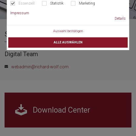
Essenziell
Statistik
Marketing
Impressum
Details
Auswahl bestätigen
Sie haben Fragen?
Wir sind für Sie da!
ALLE AUSWÄHLEN
Digital Team
webadmin@richard-wolf.com
Download Center