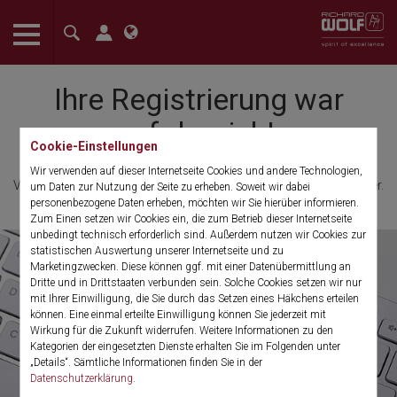
The language setting of your browser is set to English. Do you
want to visit the English version of this website?
Ihre Registrierung war
Confirm
erfolgreich!
Cookie-Einstellungen
Wir verwenden auf dieser Internetseite Cookies und andere Technologien,
Vielen Dank für Ihre Registrierung zum Richard Wolf Presseverteiler.
um Daten zur Nutzung der Seite zu erheben. Soweit wir dabei
personenbezogene Daten erheben, möchten wir Sie hierüber informieren.
Zum Einen setzen wir Cookies ein, die zum Betrieb dieser Internetseite
unbedingt technisch erforderlich sind. Außerdem nutzen wir Cookies zur
statistischen Auswertung unserer Internetseite und zu
Marketingzwecken. Diese können ggf. mit einer Datenübermittlung an
Dritte und in Drittstaaten verbunden sein. Solche Cookies setzen wir nur
mit Ihrer Einwilligung, die Sie durch das Setzen eines Häkchens erteilen
können. Eine einmal erteilte Einwilligung können Sie jederzeit mit
Wirkung für die Zukunft widerrufen. Weitere Informationen zu den
Kategorien der eingesetzten Dienste erhalten Sie im Folgenden unter
„Details“. Sämtliche Informationen finden Sie in der
Datenschutzerklärung
.