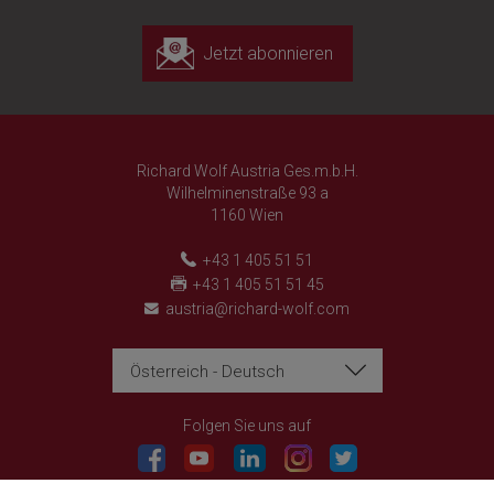
Jetzt abonnieren
Richard Wolf Austria Ges.m.b.H.
Wilhelminenstraße 93 a
1160 Wien
+43 1 405 51 51
+43 1 405 51 51 45
austria@richard-wolf.com
Österreich - Deutsch
Richard Wolf
Richard Wolf
Academy "Prima Vista"
Academy "Prima Vista"
Folgen Sie uns auf