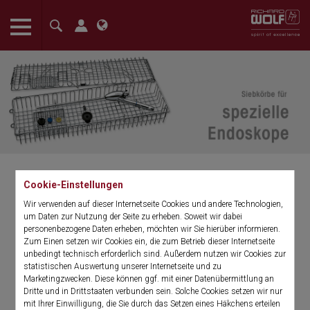
The language setting of your browser is set to English. Do you
want to visit the English version of this website?
Confirm
Cookie-Einstellungen
Siebkörbe für spezielle
Wir verwenden auf dieser Internetseite Cookies und andere Technologien,
um Daten zur Nutzung der Seite zu erheben. Soweit wir dabei
Endoskope
personenbezogene Daten erheben, möchten wir Sie hierüber informieren.
Zum Einen setzen wir Cookies ein, die zum Betrieb dieser Internetseite
unbedingt technisch erforderlich sind. Außerdem nutzen wir Cookies zur
statistischen Auswertung unserer Internetseite und zu
In den Fachbereichen Gynäkologie,
Marketingzwecken. Diese können ggf. mit einer Datenübermittlung an
minimal-invasive Chirurgie (MIC),
Dritte und in Drittstaaten verbunden sein. Solche Cookies setzen wir nur
mit Ihrer Einwilligung, die Sie durch das Setzen eines Häkchens erteilen
Urologie und Wirbelsäulenchirurgie