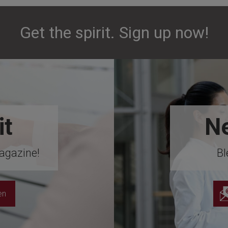
Get the spirit. Sign up now!
it
Ne
agazine!
Bl
en