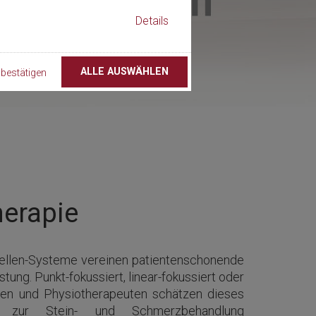
Details
ALLE AUSWÄHLEN
bestätigen
erapie
ellen-Systeme vereinen patientenschonende
stung. Punkt-fokussiert, linear-fokussiert oder
äden und Physiotherapeuten schätzen dieses
en zur Stein- und Schmerzbehandlung