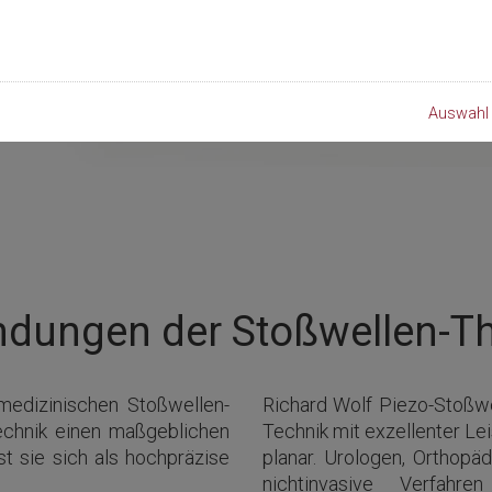
Auswahl 
dungen der Stoßwellen-Th
medizinischen Stoßwellen-
Richard Wolf Piezo-Stoßw
echnik einen maßgeblichen
Technik mit exzellenter Lei
t sie sich als hochpräzise
planar. Urologen, Orthop
nichtinvasive Verfahr