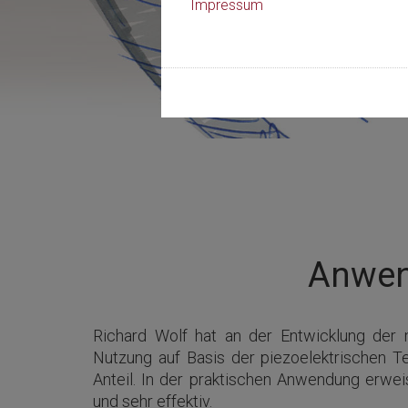
Impressum
Anwen
Richard Wolf hat an der Entwicklung der 
Nutzung auf Basis der piezoelektrischen T
Anteil. In der praktischen Anwendung erweis
und sehr effektiv.