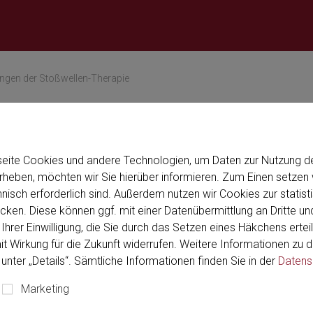
u want to visit the
Confirm
gen der Stoßwellen-Therapie
seite Cookies und andere Technologien, um Daten zur Nutzung de
eben, möchten wir Sie hierüber informieren. Zum Einen setzen w
hnisch erforderlich sind. Außerdem nutzen wir Cookies zur stati
ken. Diese können ggf. mit einer Datenübermittlung an Dritte und
Ihrer Einwilligung, die Sie durch das Setzen eines Häkchens erteil
mit Wirkung für die Zukunft widerrufen. Weitere Informationen zu
unter „Details“. Sämtliche Informationen finden Sie in der
Datens
Marketing