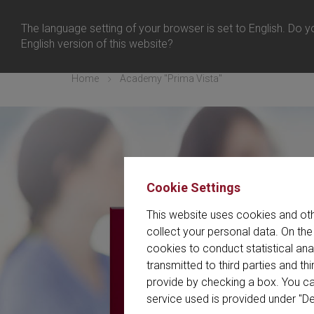
日本 
ログイン
The language setting of your browser is set to English. Do yo
メニュー
English version of this website?
Home
Academy "Prima Vista"
Cookie Settings
This website uses cookies and oth
collect your personal data. On the
cookies to conduct statistical an
transmitted to third parties and t
provide by checking a box. You ca
service used is provided under "De