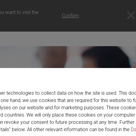
- 日本語
u want to visit the
Confirm
er technologies to collect data on how the site is used. This 
 one hand, we use cookies that are required for this website to f
alyses on our website and for marketing purposes. These cookie
hird countries. We will only place these cookies on your compute
n revoke your consent to future processing at any time. Further 
tails" below. All other relevant information can be found in the
Da