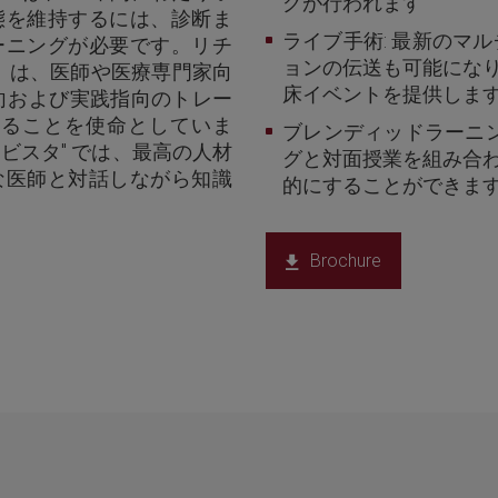
グが行われます
態を維持するには、診断ま
ライブ手術: 最新のマ
ーニングが必要です。リチ
ョンの伝送も可能にな
タ」は、医師や医療専門家向
床イベントを提供しま
指向および実践指向のトレー
することを使命としていま
ブレンディッドラーニ
 ビスタ" では、最高の人材
グと対面授業を組み合
な医師と対話しながら知識
的にすることができま
Brochure