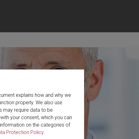
document explains how and why we
unction properly. We also use
s may require data to be
r with your consent, which you can
information on the categories of
ta Protection Policy
.