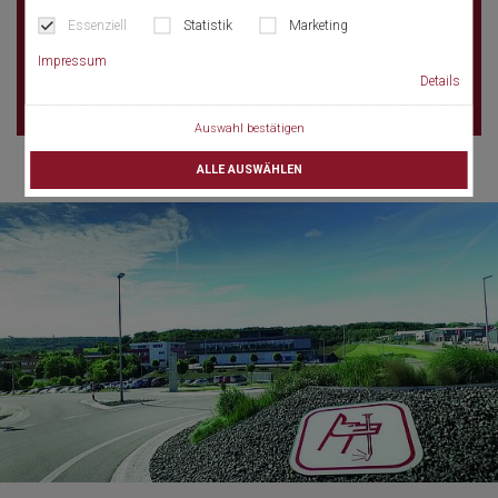
.
Essenziell
Statistik
Marketing
. .
Impressum
Taiwan
Details
Auswahl bestätigen
ALLE AUSWÄHLEN