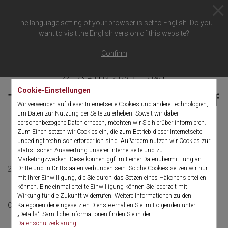
The language setting of your browser is set to English. Do you
want to visit the English version of this website?
Zurück zur Übersicht
Confirm
22. - 23. August 2026
., Taiwan
Cookie-Einstellungen
The 48th Annual Meeting of
Wir verwenden auf dieser Internetseite Cookies und andere Technologien,
Taiwan Urological
um Daten zur Nutzung der Seite zu erheben. Soweit wir dabei
personenbezogene Daten erheben, möchten wir Sie hierüber informieren.
Zum Einen setzen wir Cookies ein, die zum Betrieb dieser Internetseite
Association
unbedingt technisch erforderlich sind. Außerdem nutzen wir Cookies zur
statistischen Auswertung unserer Internetseite und zu
Marketingzwecken. Diese können ggf. mit einer Datenübermittlung an
22. - 23. August 2026
Chinese (Traditional)
Dritte und in Drittstaaten verbunden sein. Solche Cookies setzen wir nur
mit Ihrer Einwilligung, die Sie durch das Setzen eines Häkchens erteilen
können. Eine einmal erteilte Einwilligung können Sie jederzeit mit
Wirkung für die Zukunft widerrufen. Weitere Informationen zu den
More information
Click here for:
Kategorien der eingesetzten Dienste erhalten Sie im Folgenden unter
„Details“. Sämtliche Informationen finden Sie in der
Datenschutzerklärung
.