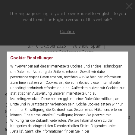
The language setting of your browser is set to English. Do you
want to visit the English version of this website?
Zurück zur Übersicht
Confirm
8. - 10. Oktober 2026
Valencia, Spain
Valencia Conference Centre
Cookie-Einstellungen
International Conference
Wir verwenden auf dieser Internetseite Cookies und andere Technologien,
um Daten zur Nutzung der Seite zu erheben. Soweit wir dabei
on Endourology (ICE26)
personenbezogene Daten erheben, möchten wir Sie hierüber informieren.
Zum Einen setzen wir Cookies ein, die zum Betrieb dieser Internetseite
unbedingt technisch erforderlich sind. Außerdem nutzen wir Cookies zur
statistischen Auswertung unserer Internetseite und zu
8. - 10. Oktober 2026
English
Marketingzwecken. Diese können ggf. mit einer Datenübermittlung an
Dritte und in Drittstaaten verbunden sein. Solche Cookies setzen wir nur
ICE26 will build on the success of the 2025 edition, covering all
mit Ihrer Einwilligung, die Sie durch das Setzen eines Häkchens erteilen
endourological procedures, both upper and lower urinary tract,
können. Eine einmal erteilte Einwilligung können Sie jederzeit mit
including prostate and urothelial tumours. The latest developments
Wirkung für die Zukunft widerrufen. Weitere Informationen zu den
in urinary stones, focal therapy and laparoscopic technology will
Kategorien der eingesetzten Dienste erhalten Sie im Folgenden unter
also be discussed.
„Details“. Sämtliche Informationen finden Sie in der