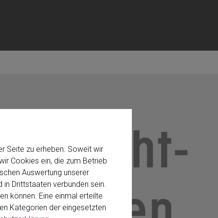
r Seite zu erheben. Soweit wir
ir Cookies ein, die zum Betrieb
stischen Auswertung unserer
 in Drittstaaten verbunden sein.
en können. Eine einmal erteilte
 den Kategorien der eingesetzten