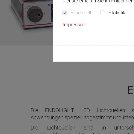
Dienste erhalten Sie im Folgenden 
Essenziell
Statistik
Impressum
E
Die ENDOLIGHT LED Lichtquellen si
Anwendungen speziell abgestimmt und interdi
Die Lichtquellen sind in unterschi