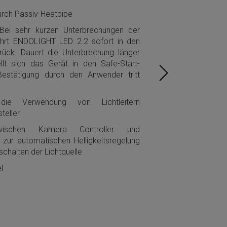
urch Passiv-Heatpipe
: Bei sehr kurzen Unterbrechungen der
ehrt ENDOLIGHT LED 2.2 sofort in den
rück. Dauert die Unterbrechung länger
llt sich das Gerät in den Safe-Start-
estätigung durch den Anwender tritt
 die Verwendung von Lichtleitern
teller
zwischen Kamera Controller und
ur automatischen Helligkeitsregelung
chalten der Lichtquelle
l