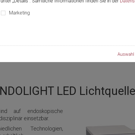
unter „Details“. Sämtliche Informationen finden Sie in der
Datens
Marketing
Auswahl 
NDOLIGHT LED Lichtquell
nd auf endoskopische
sziplinär einsetzbar.
edlichen Technologien,