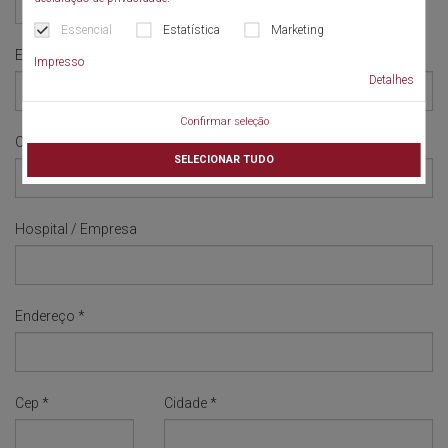
Essencial
Estatística
Marketing
E-mail
*
Impresso
Detalhes
Confirmar seleção
Celular
SELECIONAR TUDO
Hospital / Empresa
Endereço
*
Cep
*
Cidade
*