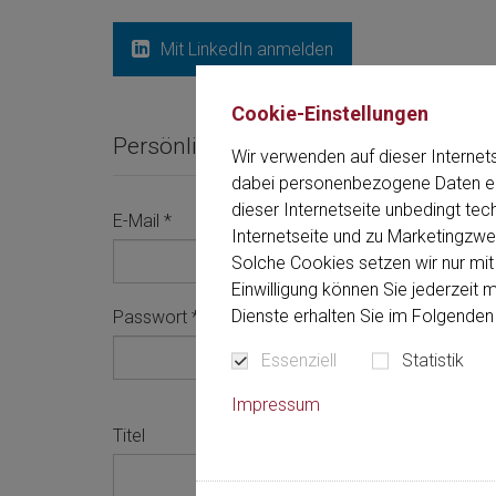
The language setting of your browser is set to English. Do yo
Mit LinkedIn anmelden
English version of this website?
Cookie-Einstellungen
Persönliche Informationen
Wir verwenden auf dieser Internet
dabei personenbezogene Daten erh
dieser Internetseite unbedingt tec
E-Mail
*
Internetseite und zu Marketingzwec
Solche Cookies setzen wir nur mit 
Einwilligung können Sie jederzeit 
Dienste erhalten Sie im Folgenden 
Passwort
*
Essenziell
Statistik
Impressum
Titel