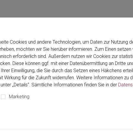
u want to visit the
Confirm
seite Cookies und andere Technologien, um Daten zur Nutzung de
eben, möchten wir Sie hierüber informieren. Zum Einen setzen w
hnisch erforderlich sind. Außerdem nutzen wir Cookies zur stati
Telefonnummer
ken. Diese können ggf. mit einer Datenübermittlung an Dritte und
Ihrer Einwilligung, die Sie durch das Setzen eines Häkchens erteil
mit Wirkung für die Zukunft widerrufen. Weitere Informationen zu
unter „Details“. Sämtliche Informationen finden Sie in der
Datens
Passwort bestätigen
*
Marketing
Vorname
*
N